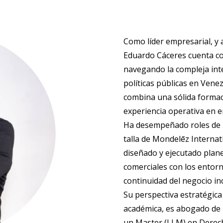
Como líder empresarial, y 
Eduardo Cáceres cuenta con
navegando la compleja inte
políticas públicas en Vene
combina una sólida formac
experiencia operativa en en
Ha desempeñado roles de li
talla de Mondelēz Internat
diseñado y ejecutado plan
comerciales con los entorn
continuidad del negocio in
Su perspectiva estratégic
académica, es abogado de l
un Master (LLM) en Derech