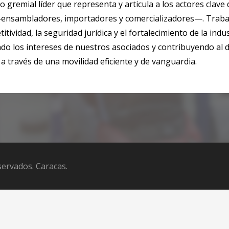
gremial líder que representa y articula a los actores clave 
info@cavenez.org.ve
Caracas, Venezuela. 3001.
—ensambladores, importadores y comercializadores—. Trab
tividad, la seguridad jurídica y el fortalecimiento de la indu
ndo los intereses de nuestros asociados y contribuyendo al 
a través de una movilidad eficiente y de vanguardia.
ervados. Caracas.