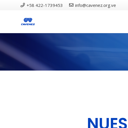
‎+58 422-1739453
info@cavenez.org.ve
NUES