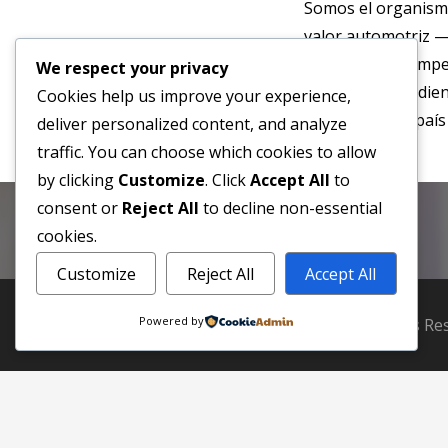
Somos el organismo 
valor automotriz 
promover la competi
We respect your privacy
nacional, defendie
Cookies help us improve your experience,
económico del país 
deliver personalized content, and analyze
traffic. You can choose which cookies to allow
by clicking
Customize
. Click
Accept All
to
consent or
Reject All
to decline non-essential
cookies.
Customize
Reject All
Accept All
Powered by
© Cámara Automotriz de Venezuela. Derechos Res