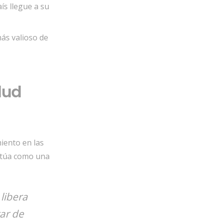
ís llegue a su
más valioso de
lud
iento en las
ctúa como una
libera
ar de