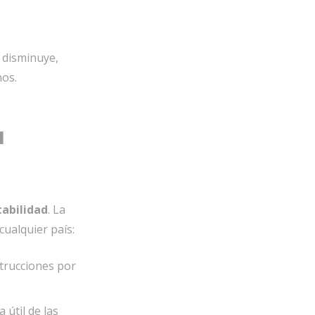
 disminuye,
nos.
a
tabilidad
.
La
cualquier país:
strucciones por
útil de las