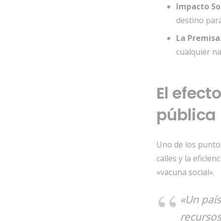
Impacto Soc
destino par
La Premisa
cualquier na
El efect
pública
Uno de los puntos
calles y la eficien
«vacuna social».
«Un país
recursos