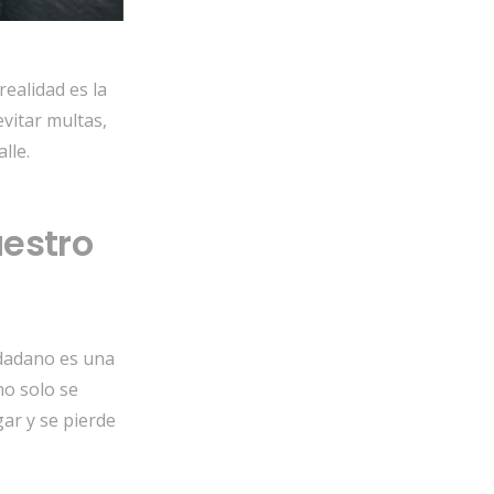
ealidad es la
vitar multas,
lle.
uestro
dadano es una
o solo se
ar y se pierde