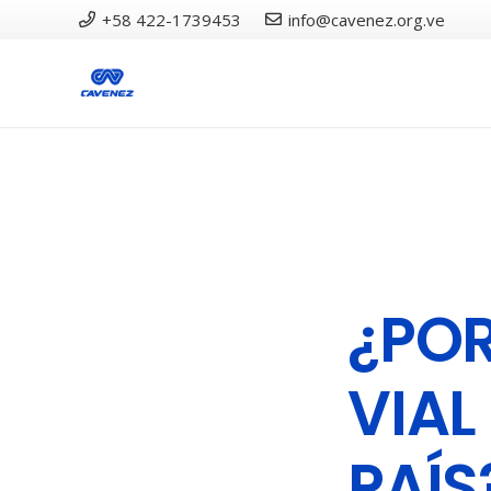
‎+58 422-1739453
info@cavenez.org.ve
¿POR
VIAL
PAÍS