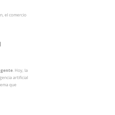
n,
el comercio
a
igente
.
Hoy,
la
gencia artificial
tema que